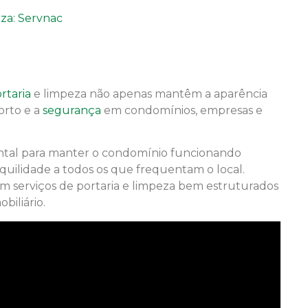
eza: Servnac
rtaria
e limpeza não apenas mantêm a aparência
orto e a
segurança
em condomínios, empresas e
ntal para manter o condomínio funcionando
uilidade a todos os que frequentam o local.
m serviços de portaria e limpeza bem estruturados
biliário.