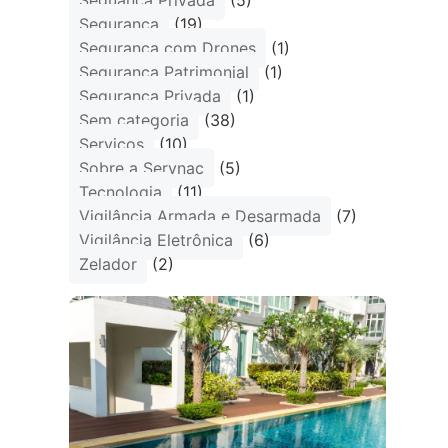
Seguança Privada
(5)
Segurança
(19)
Segurança com Drones
(1)
Segurança Patrimonial
(1)
Segurança Privada
(1)
Sem categoria
(38)
Serviços
(10)
Sobre a Servnac
(5)
Tecnologia
(11)
Vigilância Armada e Desarmada
(7)
Vigilância Eletrônica
(6)
Zelador
(2)