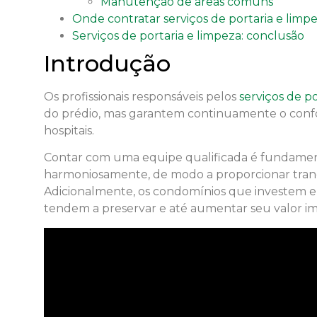
Manutenção de áreas comuns
Onde contratar serviços de portaria e limp
Serviços de portaria e limpeza: conclusão
Introdução
Os profissionais responsáveis pelos
serviços de po
do prédio, mas garantem continuamente o conf
hospitais.
Contar com uma equipe qualificada é fundame
harmoniosamente, de modo a proporcionar tranq
Adicionalmente, os condomínios que investem e
tendem a preservar e até aumentar seu valor imo