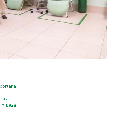
portaria
cias
 limpeza