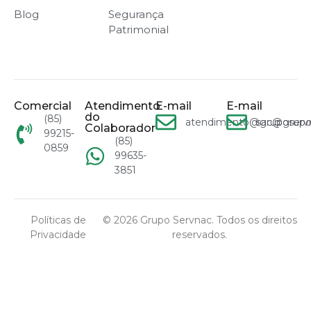
Blog
Segurança
Patrimonial
Comercial
Atendimento
E-mail
E-mail
do
(85)
atendimento@gruposervn
sac@grupo
Colaborador
99215-
(85)
0859
99635-
3851
Políticas de
© 2026 Grupo Servnac. Todos os direitos
Privacidade
reservados.