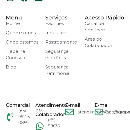
Menu
Serviços
Acesso Rápido
Home
Facilities
Canal de
denúncia
Quem somos
Industriais
Área do
Onde estamos
Rastreamento
Colaborador
Trabalhe
Segurança
Conosco
eletrônica
Blog
Segurança
Patrimonial
Comercial
Atendimento
E-mail
E-mail
do
(85)
atendimento@gruposervn
sac@grupo
Colaborador
99215-
(85)
0859
99635-