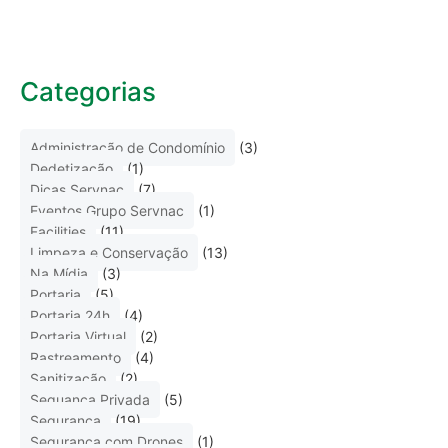
Categorias
Administração de Condomínio
(3)
Dedetização
(1)
Dicas Servnac
(7)
Eventos Grupo Servnac
(1)
Facilities
(11)
Limpeza e Conservação
(13)
Na Mídia
(3)
Portaria
(5)
Portaria 24h
(4)
Portaria Virtual
(2)
Rastreamento
(4)
Sanitização
(2)
Seguança Privada
(5)
Segurança
(19)
Segurança com Drones
(1)