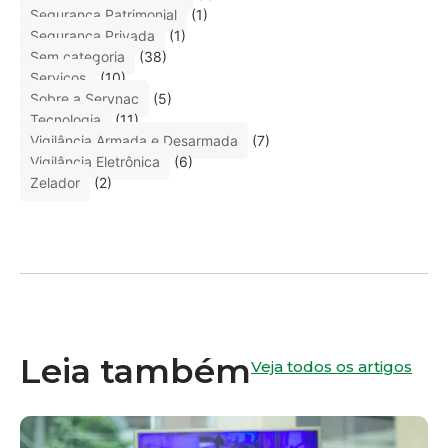
Segurança Patrimonial
(1)
Segurança Privada
(1)
Sem categoria
(38)
Serviços
(10)
Sobre a Servnac
(5)
Tecnologia
(11)
Vigilância Armada e Desarmada
(7)
Vigilância Eletrônica
(6)
Zelador
(2)
Leia também
Veja todos os artigos