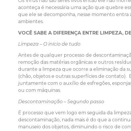
Os Vírus não são seres vivos então ele não morre 
aconteça é necessária uma ação que quebre ess
que ele se decomponha, nesse momento entra a 
ambientes.
VOCÊ SABE A DIFERENÇA ENTRE LIMPEZA, 
Limpeza – O início de tudo
Antes de qualquer processo de descontaminação 
remoção das matérias orgânicas e outros resídu
durante a limpeza que ocorre a eliminação da su
(chão, objetos e outras superfícies de contato).
juntamente com o auxílio de esfregões, esponja
ou com máquinas.
Descontaminação – Segundo passo
É processo que vem logo em seguida da limpez
descontaminação, nada mais é do que a continua
manuseio dos objetos, diminuindo o risco de c