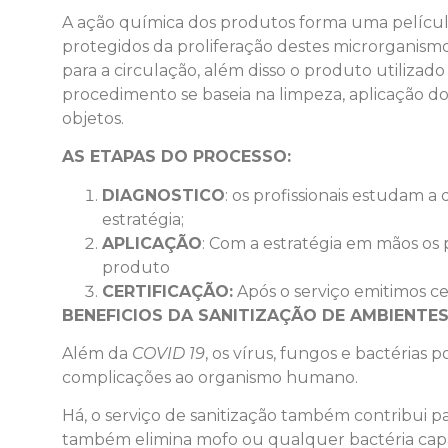
A ação química dos produtos forma uma películ
protegidos da proliferação destes microrganismo
para a circulação, além disso o produto utilizad
procedimento se baseia na limpeza, aplicação d
objetos.
AS ETAPAS DO PROCESSO:
DIAGNOSTICO
: os profissionais estudam
estratégia;
APLICAÇÃO
: Com a estratégia em mãos os p
produto
CERTIFICAÇÃO:
Após o serviço emitimos ce
BENEFICIOS DA SANITIZAÇÃO DE AMBIENTE
Além da
COVID 19
, os vírus, fungos e bactérias
complicações ao organismo humano.
Há, o serviço de sanitização também contribui pa
também elimina mofo ou qualquer bactéria capa