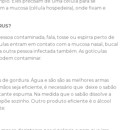
plo. Eles precisam de uma célula para se
m a mucosa (célula hospedeira), onde fixam e
RUS?
soa contaminada, fala, tosse ou espirra perto de
ulas entram em contato com a mucosa nasal, bucal
a outra pessoa infectada também. As gotículas
podem contaminar.
s de gordura. Água e são são as melhores armas
ãos seja eficiente, é necessário que deixe o sabão
tante espuma. Na medida que o sabão dissolve a
põe sozinho. Outro produto eficiente é o álcool
te;