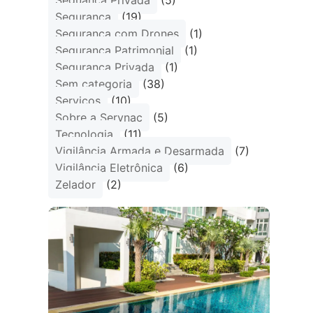
Seguança Privada
(5)
Segurança
(19)
Segurança com Drones
(1)
Segurança Patrimonial
(1)
Segurança Privada
(1)
Sem categoria
(38)
Serviços
(10)
Sobre a Servnac
(5)
Tecnologia
(11)
Vigilância Armada e Desarmada
(7)
Vigilância Eletrônica
(6)
Zelador
(2)