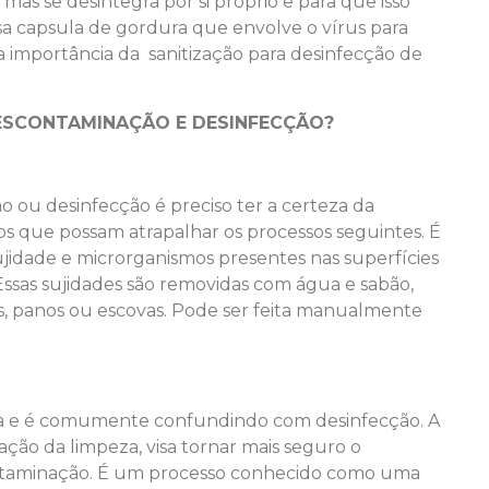
mas se desintegra por si próprio e para que isso
a capsula de gordura que envolve o vírus para
importância da sanitização para desinfecção de
DESCONTAMINAÇÃO E DESINFECÇÃO?
ou desinfecção é preciso ter a certeza da
os que possam atrapalhar os processos seguintes. É
jidade e microrganismos presentes nas superfícies
 Essas sujidades são removidas com água e sabão,
s, panos ou escovas. Pode ser feita manualmente
a e é comumente confundindo com desinfecção. A
ção da limpeza, visa tornar mais seguro o
ontaminação. É um processo conhecido como uma