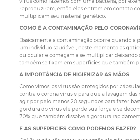
vírus como fazemos com uma bactéria, por exem
reproduzirem, então eles entram em contato co
multiplicam seu material genético.
COMO É A CONTAMINAÇÃO PELO CORONAVÍ
Basicamente a contaminação ocorre quando a pes
um individuo saudável, neste momento as gotíc
ou ocular e começam a se multiplicar deixando 
também se fixam em superfícies que também 
A IMPORTÂNCIA DE HIGIENIZAR AS MÃOS
Como vimos, os vírus são protegidos por cápsula
contra o corona vírus e para que a lavagem das m
agir por pelo menos 20 segundos para fazer bas
gordura do vírus ele perde sua força e se decom
70% que também dissolve a gordura rapidamen
E AS SUPERFICIES COMO PODEMOS FAZER?