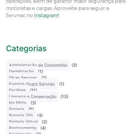
operações, além de garantir maior segurança para
motoristas e cargas. Aproveite para seguir a
Servnac no
Instagram
!
Categorias
Administração de Condomínio
(3)
Dedetização
(1)
Dicas Servnac
(7)
Eventos Grupo Servnac
(1)
Facilities
(11)
Limpeza e Conservação
(13)
Na Mídia
(3)
Portaria
(5)
Portaria 24h
(4)
Portaria Virtual
(2)
Rastreamento
(4)