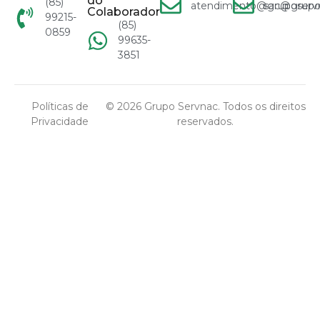
do
(85)
atendimento@gruposervn
sac@grupo
Colaborador
99215-
(85)
0859
99635-
3851
Políticas de
© 2026 Grupo Servnac. Todos os direitos
Privacidade
reservados.