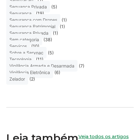
Sanitização
(2)
Seguança Privada
(5)
Segurança
(19)
Segurança com Drones
(1)
Segurança Patrimonial
(1)
Segurança Privada
(1)
Sem categoria
(38)
Serviços
(10)
Sobre a Servnac
(5)
Tecnologia
(11)
Vigilância Armada e Desarmada
(7)
Vigilância Eletrônica
(6)
Zelador
(2)
Leia também
Veja todos os artigos