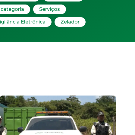
categoria
Serviços
igilância Eletrônica
Zelador