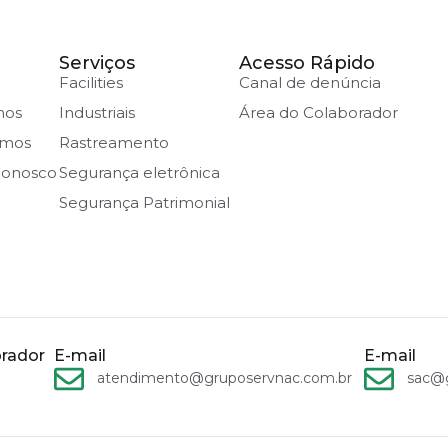
Serviços
Acesso Rápido
Facilities
Canal de denúncia
mos
Industriais
Área do Colaborador
amos
Rastreamento
Conosco
Segurança eletrônica
Segurança Patrimonial
rador
E-mail
E-mail
atendimento@gruposervnac.com.br
sac@g