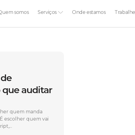
Quem somos
Serviços
Onde estamos
Trabalh
 de
 que auditar
colher quem manda
 É escolher quem vai
pt,...