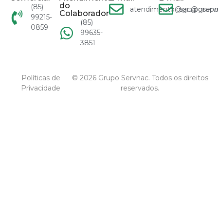
do
(85)
atendimento@gruposervn
sac@grupo
Colaborador
99215-
(85)
0859
99635-
3851
Políticas de
© 2026 Grupo Servnac. Todos os direitos
Privacidade
reservados.