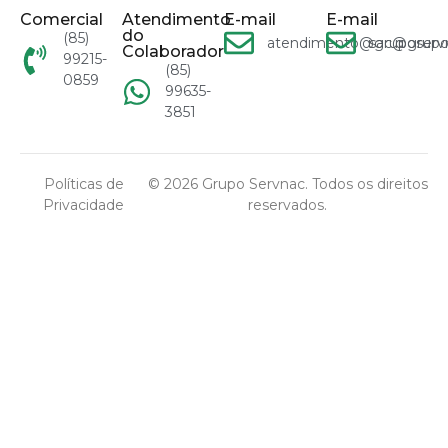
Comercial
Atendimento
E-mail
E-mail
do
(85)
atendimento@gruposervn
sac@grupo
Colaborador
99215-
(85)
0859
99635-
3851
Políticas de
© 2026 Grupo Servnac. Todos os direitos
Privacidade
reservados.