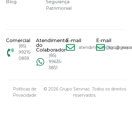
Blog
Segurança
Patrimonial
Comercial
Atendimento
E-mail
E-mail
do
(85)
atendimento@gruposervn
sac@grupo
Colaborador
99215-
(85)
0859
99635-
3851
Políticas de
© 2026 Grupo Servnac. Todos os direitos
Privacidade
reservados.