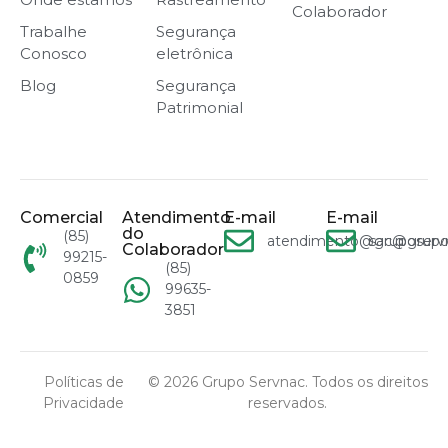
Colaborador
Trabalhe
Segurança
Conosco
eletrônica
Blog
Segurança
Patrimonial
Comercial
Atendimento
E-mail
E-mail
do
(85)
atendimento@gruposervn
sac@grupo
Colaborador
99215-
(85)
0859
99635-
3851
Políticas de
© 2026 Grupo Servnac. Todos os direitos
Privacidade
reservados.