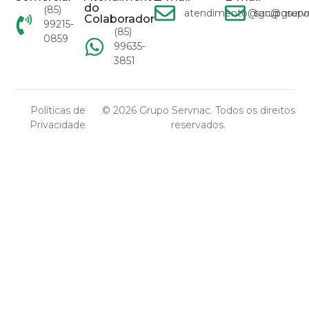
do
(85)
atendimento@gruposervn
sac@grupo
Colaborador
99215-
(85)
0859
99635-
3851
Políticas de
© 2026 Grupo Servnac. Todos os direitos
Privacidade
reservados.