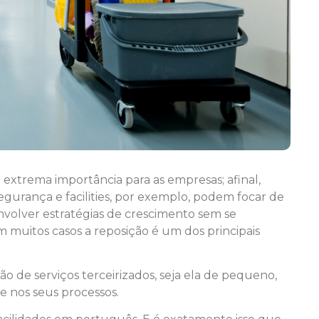
e extrema importância para as empresas; afinal,
gurança e facilities, por exemplo, podem focar de
volver estratégias de crescimento sem se
 muitos casos a reposição é um dos principais
o de serviços terceirizados, seja ela de pequeno,
e nos seus processos.