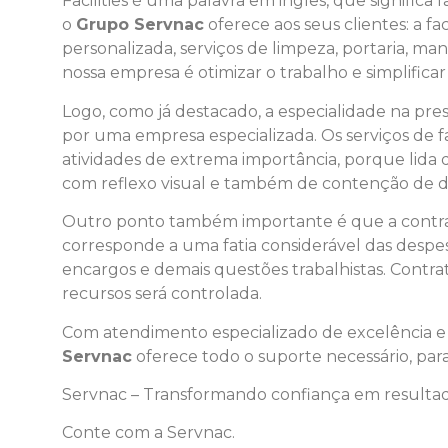
Facilities é uma palavra em inglês, que signific
o
Grupo Servnac
oferece aos seus clientes: a fa
personalizada, serviços de limpeza, portaria, man
nossa empresa é otimizar o trabalho e simplificar
Logo, como já destacado, a especialidade na pre
por uma empresa especializada. Os serviços de f
atividades de extrema importância, porque lid
com reflexo visual e também de contenção de d
Outro ponto também importante é que a contrata
corresponde a uma fatia considerável das despes
encargos e demais questões trabalhistas. Contr
recursos será controlada.
Com atendimento especializado de excelência e o
Servnac
oferece todo o suporte necessário, para
Servnac – Transformando confiança em resulta
Conte com a Servnac.