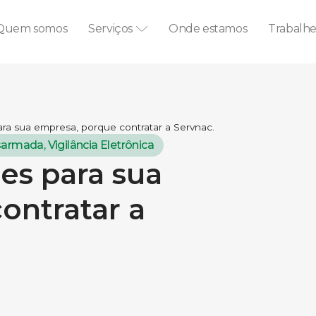
Quem somos
Serviços
Onde estamos
Trabalh
para sua empresa, porque contratar a Servnac.
esarmada
,
Vigilância Eletrônica
ies para sua
ontratar a