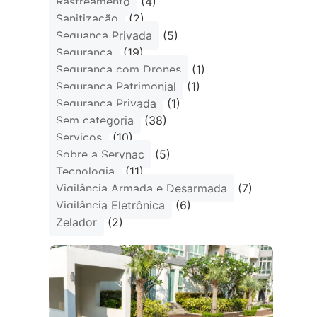
Rastreamento
(4)
Sanitização
(2)
Seguança Privada
(5)
Segurança
(19)
Segurança com Drones
(1)
Segurança Patrimonial
(1)
Segurança Privada
(1)
Sem categoria
(38)
Serviços
(10)
Sobre a Servnac
(5)
Tecnologia
(11)
Vigilância Armada e Desarmada
(7)
Vigilância Eletrônica
(6)
Zelador
(2)