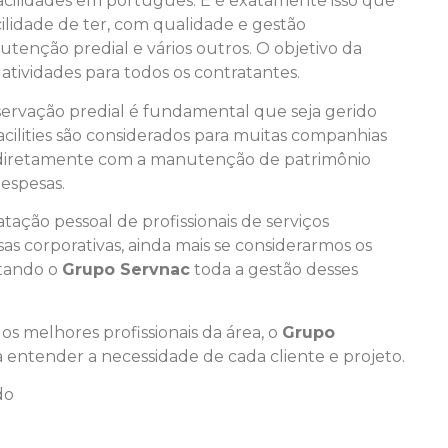
a facilidades em português. E é exatamente isso que
cilidade de ter, com qualidade e gestão
utenção predial e vários outros. O objetivo da
 atividades para todos os contratantes.
servação predial é fundamental que seja gerido
acilities são considerados para muitas companhias
a diretamente com a manutenção de patrimônio
espesas.
ção pessoal de profissionais de serviços
as corporativas, ainda mais se considerarmos os
atando o
Grupo Servnac
toda a gestão desses
s melhores profissionais da área, o
Grupo
 entender a necessidade de cada cliente e projeto.
do