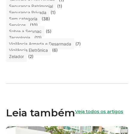
Segurança Patrimonial
(1)
Segurança Privada
(1)
Sem categoria
(38)
Serviços
(10)
Sobre a Servnac
(5)
Tecnologia
(11)
Vigilância Armada e Desarmada
(7)
Vigilância Eletrônica
(6)
Zelador
(2)
Leia também
Veja todos os artigos