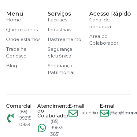
Menu
Serviços
Acesso Rápido
Home
Facilities
Canal de
denúncia
Quem somos
Industriais
Área do
Onde estamos
Rastreamento
Colaborador
Trabalhe
Segurança
Conosco
eletrônica
Blog
Segurança
Patrimonial
Comercial
Atendimento
E-mail
E-mail
do
(85)
atendimento@gruposervn
sac@grupo
Colaborador
99215-
(85)
0859
99635-
3851