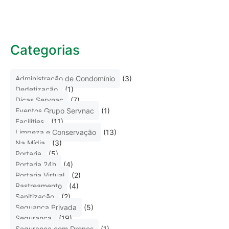
Categorias
Administração de Condomínio
(3)
Dedetização
(1)
Dicas Servnac
(7)
Eventos Grupo Servnac
(1)
Facilities
(11)
Limpeza e Conservação
(13)
Na Mídia
(3)
Portaria
(5)
Portaria 24h
(4)
Portaria Virtual
(2)
Rastreamento
(4)
Sanitização
(2)
Seguança Privada
(5)
Segurança
(19)
Segurança com Drones
(1)