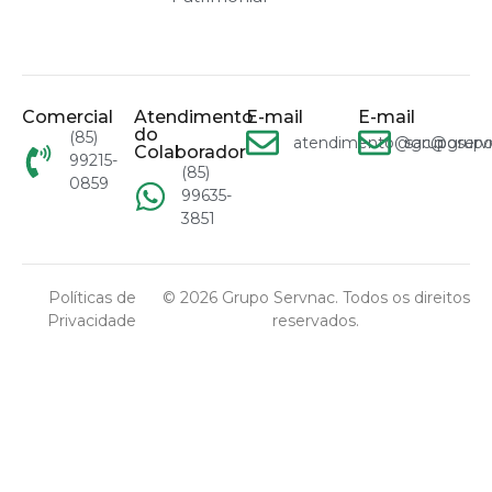
Comercial
Atendimento
E-mail
E-mail
do
(85)
atendimento@gruposervn
sac@grupo
Colaborador
99215-
(85)
0859
99635-
3851
Políticas de
© 2026 Grupo Servnac. Todos os direitos
Privacidade
reservados.