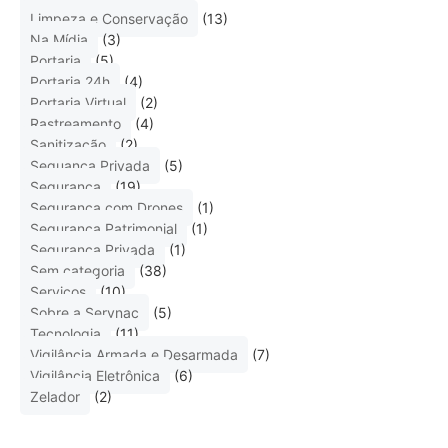
Limpeza e Conservação
(13)
Na Mídia
(3)
Portaria
(5)
Portaria 24h
(4)
Portaria Virtual
(2)
Rastreamento
(4)
Sanitização
(2)
Seguança Privada
(5)
Segurança
(19)
Segurança com Drones
(1)
Segurança Patrimonial
(1)
Segurança Privada
(1)
Sem categoria
(38)
Serviços
(10)
Sobre a Servnac
(5)
Tecnologia
(11)
Vigilância Armada e Desarmada
(7)
Vigilância Eletrônica
(6)
Zelador
(2)