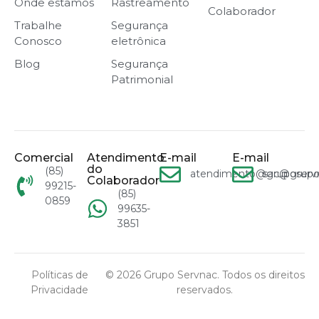
Onde estamos
Rastreamento
Colaborador
Trabalhe
Segurança
Conosco
eletrônica
Blog
Segurança
Patrimonial
Comercial
Atendimento
E-mail
E-mail
do
(85)
atendimento@gruposervn
sac@grupo
Colaborador
99215-
(85)
0859
99635-
3851
Políticas de
© 2026 Grupo Servnac. Todos os direitos
Privacidade
reservados.