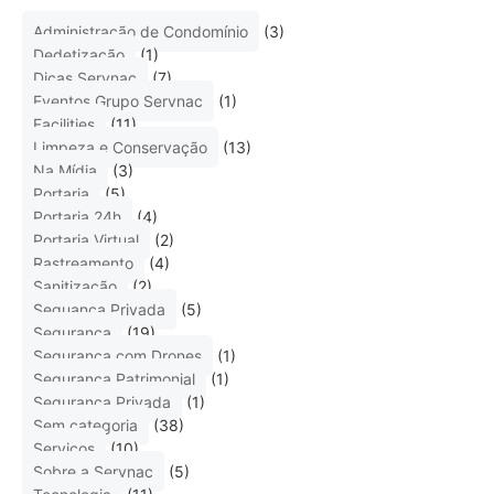
Administração de Condomínio
(3)
Dedetização
(1)
Dicas Servnac
(7)
Eventos Grupo Servnac
(1)
Facilities
(11)
Limpeza e Conservação
(13)
Na Mídia
(3)
Portaria
(5)
Portaria 24h
(4)
Portaria Virtual
(2)
Rastreamento
(4)
Sanitização
(2)
Seguança Privada
(5)
Segurança
(19)
Segurança com Drones
(1)
Segurança Patrimonial
(1)
Segurança Privada
(1)
Sem categoria
(38)
Serviços
(10)
Sobre a Servnac
(5)