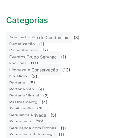
Categorias
Administração de Condomínio
(3)
Dedetização
(1)
Dicas Servnac
(7)
Eventos Grupo Servnac
(1)
Facilities
(11)
Limpeza e Conservação
(13)
Na Mídia
(3)
Portaria
(5)
Portaria 24h
(4)
Portaria Virtual
(2)
Rastreamento
(4)
Sanitização
(2)
Seguança Privada
(5)
Segurança
(19)
Segurança com Drones
(1)
Segurança Patrimonial
(1)