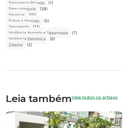
Segurança Privada
(1)
Sem categoria
(38)
Serviços
(10)
Sobre a Servnac
(5)
Tecnologia
(11)
Vigilância Armada e Desarmada
(7)
Vigilância Eletrônica
(6)
Zelador
(2)
Leia também
Veja todos os artigos