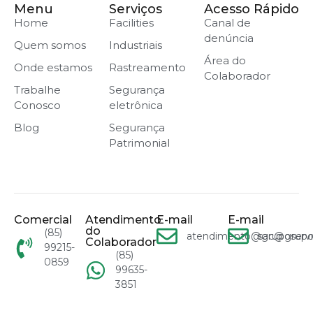
Menu
Serviços
Acesso Rápido
Home
Facilities
Canal de
denúncia
Quem somos
Industriais
Área do
Onde estamos
Rastreamento
Colaborador
Trabalhe
Segurança
Conosco
eletrônica
Blog
Segurança
Patrimonial
Comercial
Atendimento
E-mail
E-mail
do
(85)
atendimento@gruposervn
sac@grupo
Colaborador
99215-
(85)
0859
99635-
3851