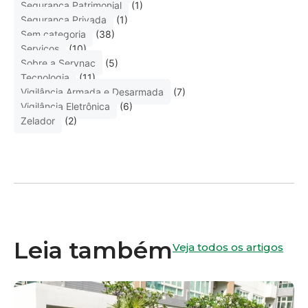
Segurança Patrimonial
(1)
Segurança Privada
(1)
Sem categoria
(38)
Serviços
(10)
Sobre a Servnac
(5)
Tecnologia
(11)
Vigilância Armada e Desarmada
(7)
Vigilância Eletrônica
(6)
Zelador
(2)
Leia também
Veja todos os artigos