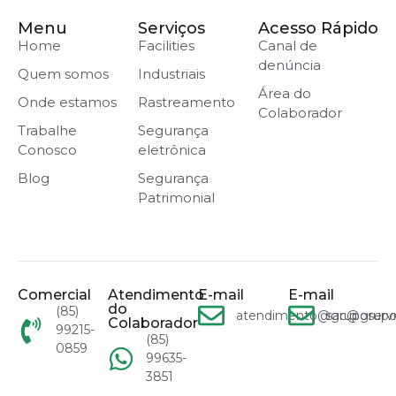
Menu
Serviços
Acesso Rápido
Home
Facilities
Canal de
denúncia
Quem somos
Industriais
Área do
Onde estamos
Rastreamento
Colaborador
Trabalhe
Segurança
Conosco
eletrônica
Blog
Segurança
Patrimonial
Comercial
Atendimento
E-mail
E-mail
do
(85)
atendimento@gruposervn
sac@grupo
Colaborador
99215-
(85)
0859
99635-
3851