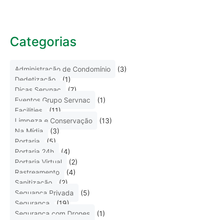
Categorias
Administração de Condomínio
(3)
Dedetização
(1)
Dicas Servnac
(7)
Eventos Grupo Servnac
(1)
Facilities
(11)
Limpeza e Conservação
(13)
Na Mídia
(3)
Portaria
(5)
Portaria 24h
(4)
Portaria Virtual
(2)
Rastreamento
(4)
Sanitização
(2)
Seguança Privada
(5)
Segurança
(19)
Segurança com Drones
(1)