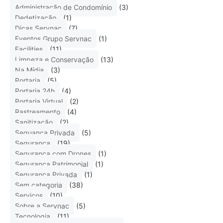
Administração de Condomínio
(3)
Dedetização
(1)
Dicas Servnac
(7)
Eventos Grupo Servnac
(1)
Facilities
(11)
Limpeza e Conservação
(13)
Na Mídia
(3)
Portaria
(5)
Portaria 24h
(4)
Portaria Virtual
(2)
Rastreamento
(4)
Sanitização
(2)
Seguança Privada
(5)
Segurança
(19)
Segurança com Drones
(1)
Segurança Patrimonial
(1)
Segurança Privada
(1)
Sem categoria
(38)
Serviços
(10)
Sobre a Servnac
(5)
Tecnologia
(11)