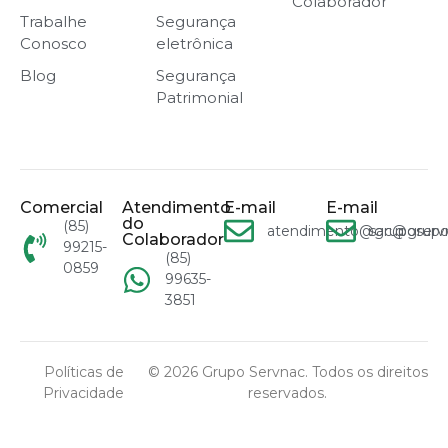
Colaborador
Trabalhe
Segurança
Conosco
eletrônica
Blog
Segurança
Patrimonial
Comercial
Atendimento
E-mail
E-mail
do
(85)
atendimento@gruposervn
sac@grupo
Colaborador
99215-
(85)
0859
99635-
3851
Políticas de
© 2026 Grupo Servnac. Todos os direitos
Privacidade
reservados.