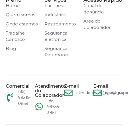
Home
Facilities
Canal de
denúncia
Quem somos
Industriais
Área do
Onde estamos
Rastreamento
Colaborador
Trabalhe
Segurança
Conosco
eletrônica
Blog
Segurança
Patrimonial
Comercial
Atendimento
E-mail
E-mail
do
(85)
atendimento@gruposervn
sac@grupo
Colaborador
99215-
(85)
0859
99635-
3851