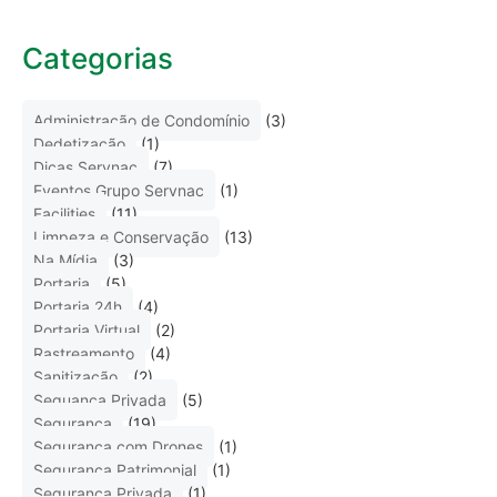
Categorias
Administração de Condomínio
(3)
Dedetização
(1)
Dicas Servnac
(7)
Eventos Grupo Servnac
(1)
Facilities
(11)
Limpeza e Conservação
(13)
Na Mídia
(3)
Portaria
(5)
Portaria 24h
(4)
Portaria Virtual
(2)
Rastreamento
(4)
Sanitização
(2)
Seguança Privada
(5)
Segurança
(19)
Segurança com Drones
(1)
Segurança Patrimonial
(1)
Segurança Privada
(1)