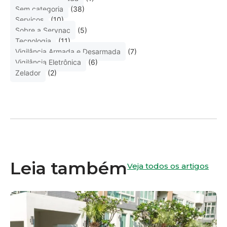
Sem categoria
(38)
Serviços
(10)
Sobre a Servnac
(5)
Tecnologia
(11)
Vigilância Armada e Desarmada
(7)
Vigilância Eletrônica
(6)
Zelador
(2)
Leia também
Veja todos os artigos