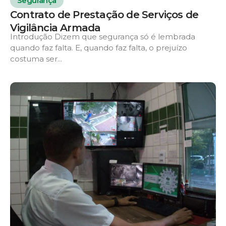
Segurança
Contrato de Prestação de Serviços de
Vigilância Armada
Introdução Dizem que segurança só é lembrada
quando faz falta. E, quando faz falta, o prejuízo
costuma ser...