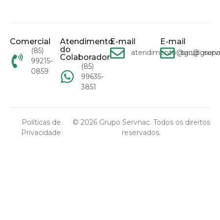
Comercial
Atendimento
E-mail
E-mail
do
(85)
atendimento@gruposervn
sac@grupo
Colaborador
99215-
(85)
0859
99635-
3851
Políticas de
© 2026 Grupo Servnac. Todos os direitos
Privacidade
reservados.